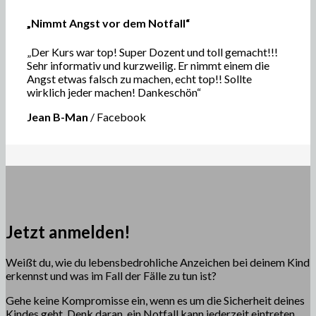
„Nimmt Angst vor dem Notfall“
„Der Kurs war top! Super Dozent und toll gemacht!!!
Sehr informativ und kurzweilig. Er nimmt einem die
Angst etwas falsch zu machen, echt top!! Sollte
wirklich jeder machen! Dankeschön“
Jean B-Man
/
Facebook
Jetzt anmelden!
Weißt du, wie du lebensbedrohliche Anzeichen bei deinem Kind
erkennst und was im Fall der Fälle zu tun ist?
Gehe keine Kompromisse ein, wenn es um die Sicherheit deines
Kindes geht. Denk daran, ein Notfall kann jederzeit eintreten.