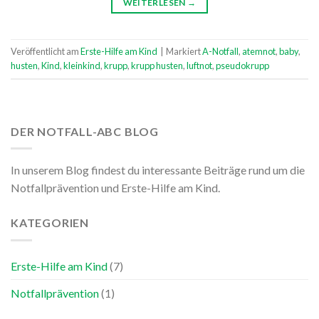
WEITERLESEN
→
Veröffentlicht am
Erste-Hilfe am Kind
|
Markiert
A-Notfall
,
atemnot
,
baby
,
husten
,
Kind
,
kleinkind
,
krupp
,
krupp husten
,
luftnot
,
pseudokrupp
DER NOTFALL-ABC BLOG
In unserem Blog findest du interessante Beiträge rund um die
Notfallprävention und Erste-Hilfe am Kind.
KATEGORIEN
Erste-Hilfe am Kind
(7)
Notfallprävention
(1)