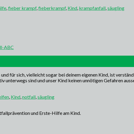
lfe
,
fieber krampf
,
fieberkrampf
,
Kind
,
krampfanfall
,
säugling
ll-ABC
 für sich, vielleicht sogar bei deinem eigenen Kind, ist verständlic
tiv unterwegs sind und unser Kind keinen unnötigen Gefahren auss
elfen
,
Kind
,
notfall
,
säugling
tfallprävention und Erste-Hilfe am Kind.