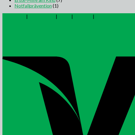
Notfallprävention
(1)
Impressum
|
Datenschutz
|
Intern
|
Webinar
|
Kontakt