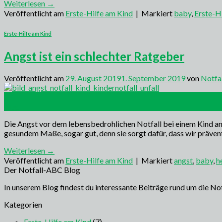
Weiterlesen
→
Veröffentlicht am
Erste-Hilfe am Kind
|
Markiert
baby
,
Erste-Hi
Erste-Hilfe am Kind
Angst ist ein schlechter Ratgeber
Veröffentlicht am
29. August 2019
1. September 2019
von
Notfa
29
Aug.
Die Angst vor dem lebensbedrohlichen Notfall bei einem Kind an und
gesundem Maße, sogar gut, denn sie sorgt dafür, dass wir präven
Weiterlesen
→
Veröffentlicht am
Erste-Hilfe am Kind
|
Markiert
angst
,
baby
,
h
Der Notfall-ABC Blog
In unserem Blog findest du interessante Beiträge rund um die No
Kategorien
Erste-Hilfe am Kind
(7)