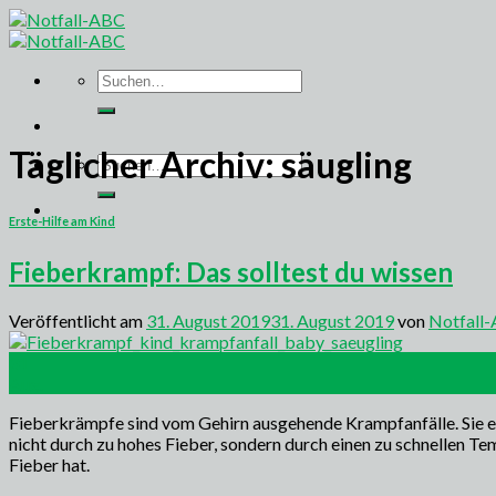
Skip
to
content
Suchen
nach:
Täglicher Archiv:
säugling
Suchen
nach:
Erste-Hilfe am Kind
Fieberkrampf: Das solltest du wissen
Veröffentlicht am
31. August 2019
31. August 2019
von
Notfall
31
Aug.
Fieberkrämpfe sind vom Gehirn ausgehende Krampfanfälle. Sie e
nicht durch zu hohes Fieber, sondern durch einen zu schnellen Te
Fieber hat.