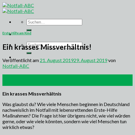
Skip
to
content
Suchen
nach:
Erste-Hilfe am Kind
Suchen
Ein krasses Missverhältnis!
nach:
Veröffentlicht am
21. August 2019
29. August 2019
von
Notfall-ABC
21
Aug.
Ein krasses Missverhältnis
Was glaubst du? Wie viele Menschen beginnen in Deutschland
nachweislich im Notfall mit lebensrettenden Erste-Hilfe
Maßnahmen? Die Frage ist hier übrigens nicht, wie viel würden
gerne, oder wie viele könnten, sondern wie viel Menschen tun
wirklich etwas?