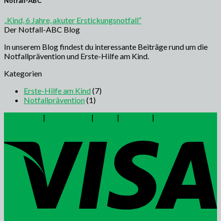
Notfall-ABC
„Kind, 6 Jahre, akuter Erstickungsnotfall“
Der Notfall-ABC Blog
In unserem Blog findest du interessante Beiträge rund um die
Notfallprävention und Erste-Hilfe am Kind.
Kategorien
Erste-Hilfe am Kind
(7)
Notfallprävention
(1)
Impressum
|
Datenschutz
|
Intern
|
Webinar
|
Kontakt