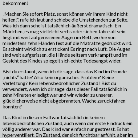
bekommen!
„Machen Sie sofort Platz, sonst können wir Ihrem Kind nicht
helfen!“, rufe ich laut und schiebe die Umstehenden zur Seite.
Was ich dann sehe ist tatsächlich äußerst dramatisch: Ein
Mädchen, es mag vielleicht sechs oder sieben Jahre alt sein,
liegt mit weit aufgerissenen Augen im Bett, wo Sie von
mindestens zehn Händen fest auf die Matratze gedrückt wird.
Es scheint wirklich zu ersticken! Es ringt nach Luft. Die Augen
sind weit aufgerissen, die Hände seltsam verkrampft und im
Gesicht des Kindes spiegelt sich echte Todesangst wider.
Bist du erstaunt, wenn ich dir sage, dass das Kind im Grunde
„nichts“ hatte? Also kein organisches Problem? Keine
Verletzung? Kein lebensbedrohlicher Zustand? Bist du
verwundert, wenn ich dir sage, dass dieser Fall tatsächlich in
zehn Minuten erledigt war und wir wieder zu unserer,
glücklicherweise nicht abgebrannten, Wache zurückfahren
konnten?
Das Kind in diesem Fall war tatsächlich in keinem
lebensbedrohlichen Zustand, auch wenn der erste Eindruck ein
völlig anderer war. Das Kind war einfach nur gestresst. Es hat
hyperventiliert. Ein Zustand, der sich furchtbar anfühlt, aber im