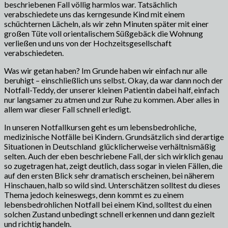
beschriebenen Fall völlig harmlos war. Tatsächlich
verabschiedete uns das kerngesunde Kind mit einem
schüchternen Lächeln, als wir zehn Minuten später mit einer
großen Tüte voll orientalischem Süßgebäck die Wohnung
verließen und uns von der Hochzeitsgesellschaft
verabschiedeten.
Was wir getan haben? Im Grunde haben wir einfach nur alle
beruhigt – einschließlich uns selbst. Okay, da war dann noch der
Notfall-Teddy, der unserer kleinen Patientin dabei half, einfach
nur langsamer zu atmen und zur Ruhe zu kommen. Aber alles in
allem war dieser Fall schnell erledigt.
In unseren Notfallkursen geht es um lebensbedrohliche,
medizinische Notfälle bei Kindern. Grundsätzlich sind derartige
Situationen in Deutschland glücklicherweise verhältnismäßig
selten. Auch der eben beschriebene Fall, der sich wirklich genau
so zugetragen hat, zeigt deutlich, dass sogar in vielen Fällen, die
auf den ersten Blick sehr dramatisch erscheinen, bei näherem
Hinschauen, halb so wild sind. Unterschätzen solltest du dieses
Thema jedoch keineswegs, denn kommt es zu einem
lebensbedrohlichen Notfall bei einem Kind, solltest du einen
solchen Zustand unbedingt schnell erkennen und dann gezielt
und richtig handeln.