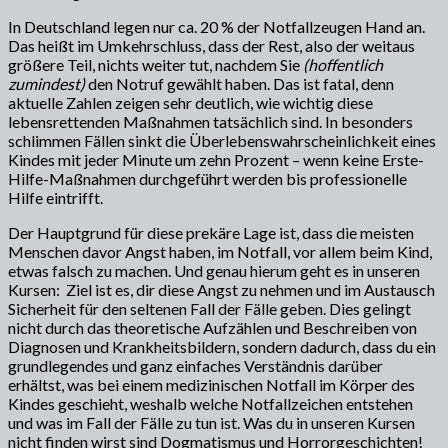
In Deutschland legen nur ca. 20 % der Notfallzeugen Hand an.
Das heißt im Umkehrschluss, dass der Rest, also der weitaus
größere Teil, nichts weiter tut, nachdem Sie
(hoffentlich
zumindest)
den Notruf gewählt haben. Das ist fatal, denn
aktuelle Zahlen zeigen sehr deutlich, wie wichtig diese
lebensrettenden Maßnahmen tatsächlich sind. In besonders
schlimmen Fällen sinkt die Überlebenswahrscheinlichkeit eines
Kindes mit jeder Minute um zehn Prozent – wenn keine Erste-
Hilfe-Maßnahmen durchgeführt werden bis professionelle
Hilfe eintrifft.
Der Hauptgrund für diese prekäre Lage ist, dass die meisten
Menschen davor Angst haben, im Notfall, vor allem beim Kind,
etwas falsch zu machen. Und genau hierum geht es in unseren
Kursen: Ziel ist es, dir diese Angst zu nehmen und im Austausch
Sicherheit für den seltenen Fall der Fälle geben. Dies gelingt
nicht durch das theoretische Aufzählen und Beschreiben von
Diagnosen und Krankheitsbildern, sondern dadurch, dass du ein
grundlegendes und ganz einfaches Verständnis darüber
erhältst, was bei einem medizinischen Notfall im Körper des
Kindes geschieht, weshalb welche Notfallzeichen entstehen
und was im Fall der Fälle zu tun ist. Was du in unseren Kursen
nicht finden wirst sind Dogmatismus und Horrorgeschichten!