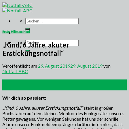
Skip
to
content
Suchen
nach:
Erste-Hilfe am Kind
Suchen
„Kind, 6 Jahre, akuter
nach:
Erstickungsnotfall“
Veröffentlicht am
29. August 2019
29. August 2019
von
Notfall-ABC
29
Aug.
Wirklich so passiert:
„Kind, 6 Jahre, akuter Erstickungsnotfall“
steht in großen
Buchstaben auf dem kleinen Monitor des Funkgerätes unseres
Rettungswagens. Vor wenigen Sekunden hat uns der schrille
Alarm unserer Funkmeldeempfänger darüber informiert, dass