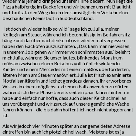
wieder mal jemand dringend unserer Hilfe bedarf. Nun liegt die
Pizza halbfertig im Backofen und wir bahnen uns mit Blaulicht
und Tatütata den Weg durch den samstäglichen Verkehr einer
beschaulichen Kleinstadt in Süddeutschland.
„Ist doch eh wieder halb so wild“ sage ich zu Julia, meiner
Kollegin am Steuer, während ich betont lässig im Beifahrersitz
hänge und darüber nachdenke, ob wir wieder mal vergessen
haben den Backofen auszuschalten. „Das kann man nie wissen,
in unserem Job gehen wir immer von schlimmsten aus,“ belehrt
mich Julia, während Sie unser lautes, blinkendes Monstrum
mühsam zwischen einem Reisebus voll fröhlich winkender
Kinder und einem Mercedes mit einem maßlos überforderten,
älteren Mann am Steuer manövriert. Julia ist frisch examinierte
Notfallsanitäterin und lechzt geradezu danach, ihr erworbenes
Wissen in einem möglichst extremen Fall anwenden zu dürfen,
während ich diese Phase bereits seit ein paar Jahren hinter mir
habe und einfach nur hoffe, dass auch dieser Kelch schnell an
uns vorübergeht und wir zurück auf unsere gemütliche Wache
fahren können – die bis dahin hoffentlich noch nicht abgebrannt
ist.
Als wir jedoch vier Minuten später an der gemeldeten Adresse
eintreffen bin auch ich plötzlich hellwach. Meistens ist es ja