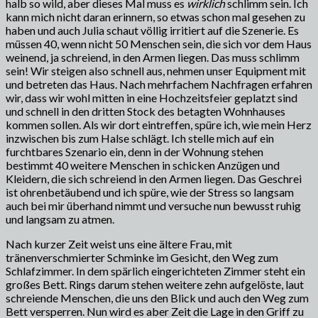
halb so wild, aber dieses Mal muss es
wirklich
schlimm sein. Ich
kann mich nicht daran erinnern, so etwas schon mal gesehen zu
haben und auch Julia schaut völlig irritiert auf die Szenerie. Es
müssen 40, wenn nicht 50 Menschen sein, die sich vor dem Haus
weinend, ja schreiend, in den Armen liegen. Das muss schlimm
sein! Wir steigen also schnell aus, nehmen unser Equipment mit
und betreten das Haus. Nach mehrfachem Nachfragen erfahren
wir, dass wir wohl mitten in eine Hochzeitsfeier geplatzt sind
und schnell in den dritten Stock des betagten Wohnhauses
kommen sollen. Als wir dort eintreffen, spüre ich, wie mein Herz
inzwischen bis zum Halse schlägt. Ich stelle mich auf ein
furchtbares Szenario ein, denn in der Wohnung stehen
bestimmt 40 weitere Menschen in schicken Anzügen und
Kleidern, die sich schreiend in den Armen liegen. Das Geschrei
ist ohrenbetäubend und ich spüre, wie der Stress so langsam
auch bei mir überhand nimmt und versuche nun bewusst ruhig
und langsam zu atmen.
Nach kurzer Zeit weist uns eine ältere Frau, mit
tränenverschmierter Schminke im Gesicht, den Weg zum
Schlafzimmer. In dem spärlich eingerichteten Zimmer steht ein
großes Bett. Rings darum stehen weitere zehn aufgelöste, laut
schreiende Menschen, die uns den Blick und auch den Weg zum
Bett versperren. Nun wird es aber Zeit die Lage in den Griff zu