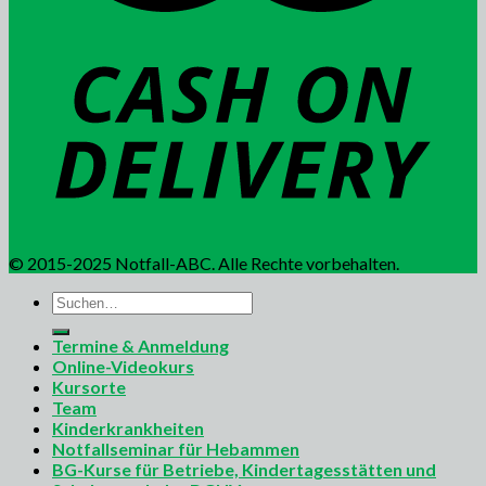
© 2015-2025 Notfall-ABC. Alle Rechte vorbehalten.
Suchen
nach:
Termine & Anmeldung
Online-Videokurs
Kursorte
Team
Kinderkrankheiten
Notfallseminar für Hebammen
BG-Kurse für Betriebe, Kindertagesstätten und