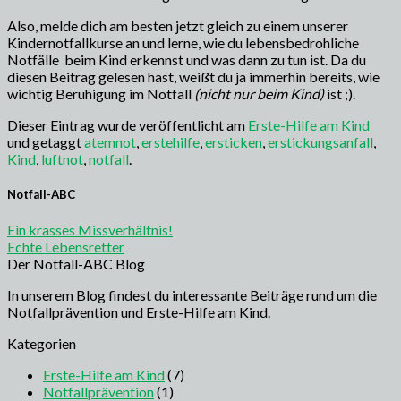
Also, melde dich am besten jetzt gleich zu einem unserer
Kindernotfallkurse an und lerne, wie du lebensbedrohliche
Notfälle beim Kind erkennst und was dann zu tun ist. Da du
diesen Beitrag gelesen hast, weißt du ja immerhin bereits, wie
wichtig Beruhigung im Notfall
(nicht nur beim Kind)
ist ;).
Dieser Eintrag wurde veröffentlicht am
Erste-Hilfe am Kind
und getaggt
atemnot
,
erstehilfe
,
ersticken
,
erstickungsanfall
,
Kind
,
luftnot
,
notfall
.
Notfall-ABC
Ein krasses Missverhältnis!
Echte Lebensretter
Der Notfall-ABC Blog
In unserem Blog findest du interessante Beiträge rund um die
Notfallprävention und Erste-Hilfe am Kind.
Kategorien
Erste-Hilfe am Kind
(7)
Notfallprävention
(1)