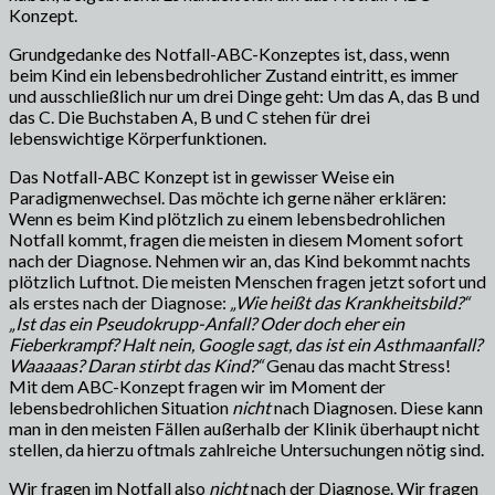
Konzept.
Grundgedanke des Notfall-ABC-Konzeptes ist, dass, wenn
beim Kind ein lebensbedrohlicher Zustand eintritt, es immer
und ausschließlich nur um drei Dinge geht: Um das A, das B und
das C. Die Buchstaben A, B und C stehen für drei
lebenswichtige Körperfunktionen.
Das Notfall-ABC Konzept ist in gewisser Weise ein
Paradigmenwechsel. Das möchte ich gerne näher erklären:
Wenn es beim Kind plötzlich zu einem lebensbedrohlichen
Notfall kommt, fragen die meisten in diesem Moment sofort
nach der Diagnose. Nehmen wir an, das Kind bekommt nachts
plötzlich Luftnot. Die meisten Menschen fragen jetzt sofort und
als erstes nach der Diagnose:
„Wie heißt das Krankheitsbild?“
„Ist das ein Pseudokrupp-Anfall? Oder doch eher ein
Fieberkrampf? Halt nein, Google sagt, das ist ein Asthmaanfall?
Waaaaas? Daran stirbt das Kind?“
Genau das macht Stress!
Mit dem ABC-Konzept fragen wir im Moment der
lebensbedrohlichen Situation
nicht
nach Diagnosen. Diese kann
man in den meisten Fällen außerhalb der Klinik überhaupt nicht
stellen, da hierzu oftmals zahlreiche Untersuchungen nötig sind.
Wir fragen im Notfall also
nicht
nach der Diagnose. Wir fragen