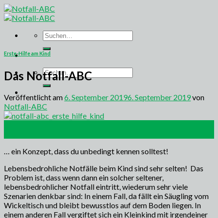
Skip
to
content
Suchen
nach:
Erste-Hilfe am Kind
Suchen
Das Notfall-ABC
nach:
Veröffentlicht am
6. September 2019
6. September 2019
von
Notfall-ABC
06
Sep.
… ein Konzept, dass du unbedingt kennen solltest!
Lebensbedrohliche Notfälle beim Kind sind sehr selten! Das
Problem ist, dass wenn dann ein solcher seltener,
lebensbedrohlicher Notfall eintritt, wiederum sehr viele
Szenarien denkbar sind: In einem Fall, da fällt ein Säugling vom
Wickeltisch und bleibt bewusstlos auf dem Boden liegen. In
einem anderen Fall vergiftet sich ein Kleinkind mit irgendeiner