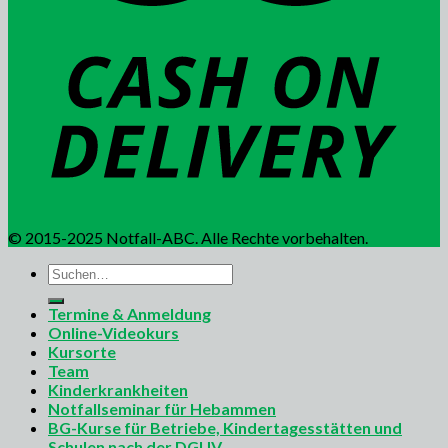
© 2015-2025 Notfall-ABC. Alle Rechte vorbehalten.
Suchen
nach:
Termine & Anmeldung
Online-Videokurs
Kursorte
Team
Kinderkrankheiten
Notfallseminar für Hebammen
BG-Kurse für Betriebe, Kindertagesstätten und
Schulen nach der DGUV