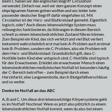
Beim C haben wir den englischen Begriff
Circulation
verwendet. Einfach nur, weil wir dem ganzen Konzept einen
einprägsamen Namen geben wollten und uns leider kein
passender deutscher Begriff dafür eingefallen ist. Mit
Circulation ist der Herz- und Blutkreislauf gemeint. Eigentlich
logisch, oder? Auch dieses lebenswichtige System muss
reibungslos funktionieren, da Störungen in diesem Bereich
schnell zu einem lebensbedrohlichen Zustand führen können.
Zum Beispiel ein Kind, das sich verletzt und viel Blut verliert
bekommt wahrscheinlich erst mal kein A-Problem auch erstmal
kein B-Problem, sondern ein C-Problem, also ein Problem mit
dem Herz- und Blutkreislauf. Grundsätzlich gilt, dass C-
Notfälle beim Kind eher untypisch sind. C-Notfälle sind typisch
für den Erwachsenen. Erleidet ein erwachsener Mensch einen
lebensbedrohlichen medizinischen Notfall ist besonders häufig
der C-Bereich betroffen – zum Beispiel durch einen
Herzinfarkt, eine Lungenembolie, durch Blutgefäßverschlüsse
und so weiter.
Denke im Notfall an das ABC
A, B und C. Um diese drei lebenswichtige Körpersysteme geht
es im Notfall! Nochmal: Wenn es jetzt also plötzlich zu einem
lebensbedrohlichen Notfall kommt, wenn du also bei einem