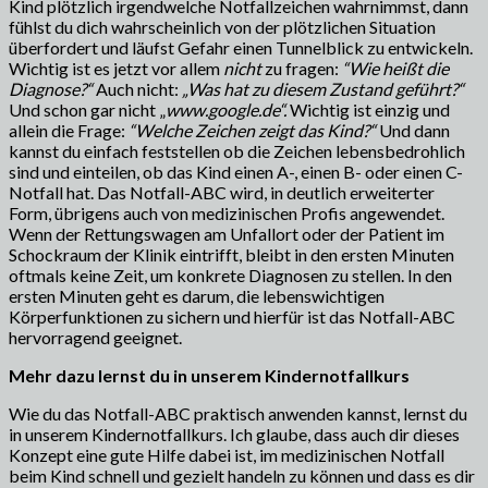
Kind plötzlich irgendwelche Notfallzeichen wahrnimmst, dann
fühlst du dich wahrscheinlich von der plötzlichen Situation
überfordert und läufst Gefahr einen Tunnelblick zu entwickeln.
Wichtig ist es jetzt vor allem
nicht
zu fragen:
“Wie heißt die
Diagnose?“
Auch nicht:
„Was hat zu diesem Zustand geführt?“
Und schon gar nicht „
www.google.de“.
Wichtig ist einzig und
allein die Frage:
“Welche Zeichen zeigt das Kind?“
Und dann
kannst du einfach feststellen ob die Zeichen lebensbedrohlich
sind und einteilen, ob das Kind einen A-, einen B- oder einen C-
Notfall hat. Das Notfall-ABC wird, in deutlich erweiterter
Form, übrigens auch von medizinischen Profis angewendet.
Wenn der Rettungswagen am Unfallort oder der Patient im
Schockraum der Klinik eintrifft, bleibt in den ersten Minuten
oftmals keine Zeit, um konkrete Diagnosen zu stellen. In den
ersten Minuten geht es darum, die lebenswichtigen
Körperfunktionen zu sichern und hierfür ist das Notfall-ABC
hervorragend geeignet.
Mehr dazu lernst du in unserem Kindernotfallkurs
Wie du das Notfall-ABC praktisch anwenden kannst, lernst du
in unserem Kindernotfallkurs. Ich glaube, dass auch dir dieses
Konzept eine gute Hilfe dabei ist, im medizinischen Notfall
beim Kind schnell und gezielt handeln zu können und dass es dir