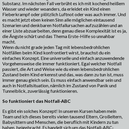
Substanz. Im nächsten Fall verbrüht es ich mit kochend heißem
Wasser und wieder woanders, da erleidet ein Kind einen
Fieberkrampf oder plötzlich Luftnot oder was auch immer. Und
es macht jetzt eben keinen Sinn alle möglichen eintausend
Szenarien und denkbaren Notfallursachen aufzuzählen und an
einer Liste abzuarbeiten, denn genau diese Komplexität ist es ja,
die Ängste schürt und das Thema Erste-Hilfe so unnahbar
macht.
Wenn du nicht grade jeden Tag mit lebensbedrohlichen
Notfällen beim Kind konfrontiert wirst, brauchst du ein
einfaches Konzept. Eine universelle und einfach anzuwendende
Vorgehensweise die immer funktioniert. Egal welcher Notfall
passiert, die Art und Weise wie du einen lebensbedrohlichen
Zustand beim Kind erkennst und das, was dann zu tun ist, muss
immer genau gleich sein. Es muss einfach anwendbar sein und
auch in Notfallsituation, nämlich im Zustand von Panik und
Tunnelblick, zuverlässig funktionieren.
So funktioniert das Notfall-ABC
Es gibt ein solches Konzept! In unseren Kursen haben mein
Team und ich dieses bereits vielen tausend Eltern, Großeltern,
Babysittern und Menschen, die beruflich mit Kindern zu tun
haben, beigebracht. Es handelt sich um das Notfall-ABC-